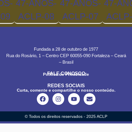
Fundada a 28 de outubro de 1977
Rua do Rosário, 1 – Centro CEP 60055-090 Fortaleza – Ceará
– Brasil
FALE CONOSCO
Política de Privacidade
REDES SOCIAIS
Curta, comente e compartilhe o nosso conteúdo.
© Todos os direitos reservados - 2025 ACLP