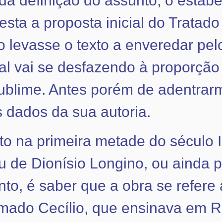
 da definição do assunto, o esta
esta a proposta inicial do Tratad
evasse o texto a enveredar pelos
al vai se desfazendo à proporção
ublime. Antes porém de adentrar
 dados da sua autoria.
o na primeira metade do século I
ou de Dionísio Longino, ou ainda 
o, é saber que a obra se refere a
amado Cecílio, que ensinava em 