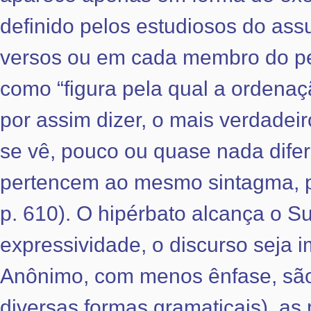
definido pelos estudiosos do ass
versos ou em cada membro do per
como “figura pela qual a ordenaç
por assim dizer, o mais verdade
se vê, pouco ou quase nada dife
pertencem ao mesmo sintagma, p
p. 610). O hipérbato alcança o 
expressividade, o discurso seja 
Anônimo, com menos ênfase, são:
diversas formas gramaticais), as 