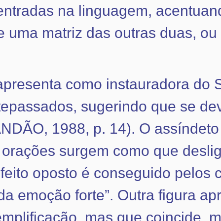
entradas na linguagem, acentuando
 uma matriz das outras duas, ou 
apresenta como instauradora do Su
tepassados, sugerindo que se dev
NDÃO, 1988, p. 14). O assíndeto 
s orações surgem como que desli
feito oposto é conseguido pelos c
a emoção forte”. Outra figura ap
mplificação, mas que coincide, 