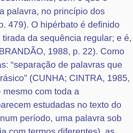
a palavra, no princípio dos
479). O hipérbato é definido
tirada da sequência regular; e é,
 (BRANDÃO, 1988, p. 22). Como
as: “separação de palavras que
frásico” (CUNHA; CINTRA, 1985,
ue mesmo com toda a
aparecem estudadas no texto do
 num período, uma palavra sob
ia com termos diferentes), as