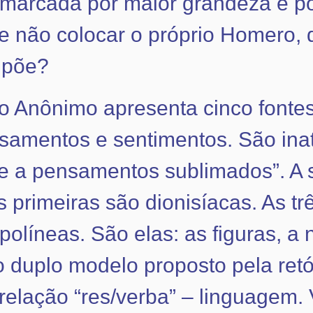
to, marcada por maior grandeza e
e não colocar o próprio Homero, 
 põe?
 o Anônimo apresenta cinco fontes
samentos e sentimentos. São inat
-se a pensamentos sublimados”. 
 primeiras são dionisíacas. As tr
apolíneas. São elas: as figuras, 
 duplo modelo proposto pela retór
relação “res/verba” – linguagem. 