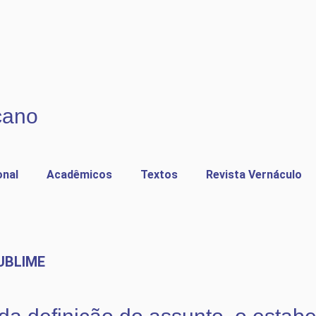
cano
onal
Acadêmicos
Textos
Revista Vernáculo
UBLIME