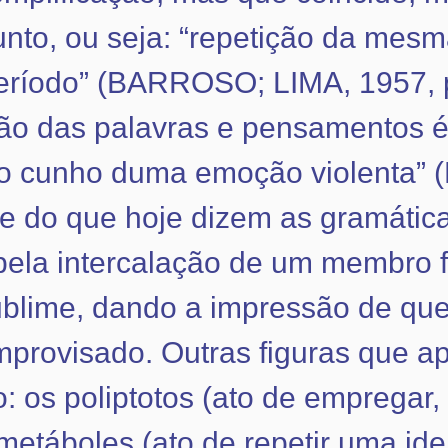
unto, ou seja: “repetição da mesm
íodo” (BARROSO; LIMA, 1957, p. 
ão das palavras e pensamentos é 
iro cunho duma emoção violenta”
re do que hoje dizem as gramátic
ela intercalação de um membro 
Sublime, dando a impressão de q
improvisado. Outras figuras que 
 os poliptotos (ato de empregar,
metáboles (ato de repetir uma ide