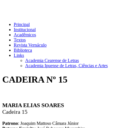
Principal
Institucional
Acadêmicos
Textos
Revista Vernáculo
Biblioteca
Links
Academia Cearense de Letras
Academia Ipuense de Letras, Ciências e Artes
CADEIRA Nº 15
MARIA ELIAS SOARES
Cadeira 15
Patrono
: Joaquim Mattoso Câmara Júnior