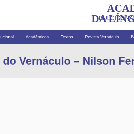
ACA
DA LÍN
DULCISONA
tucional
Acadêmicos
Textos
Revista Vernáculo
B
 do Vernáculo – Nilson Fer