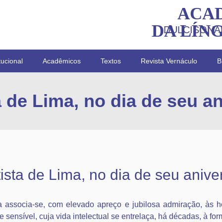
ACA
DA LÍN
DULCISONA
tucional
Acadêmicos
Textos
Revista Vernáculo
B
a de Lima, no dia de seu an
ista de Lima, no dia de seu anive
associa-se, com elevado apreço e jubilosa admiração, às ho
o e sensível, cuja vida intelectual se entrelaça, há décadas, à f