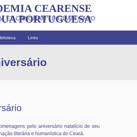
DEMIA CEARENSE
GUA PORTUGUESA
M ET CANORAM LINGUAM CANO
iblioteca
Links
iversário
rsário
menagens pelo aniversário natalício de seu
ormação literária e humanística do Ceará.