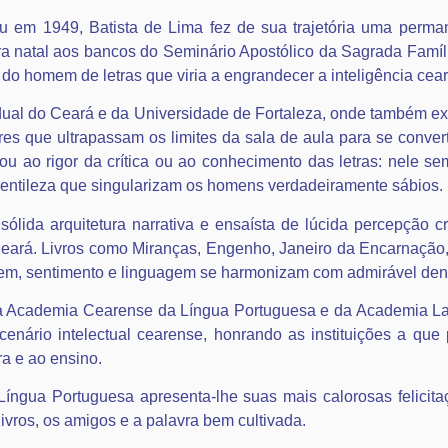
 em 1949, Batista de Lima fez de sua trajetória uma perman
a natal aos bancos do Seminário Apostólico da Sagrada Família
 do homem de letras que viria a engrandecer a inteligência cea
adual do Ceará e da Universidade de Fortaleza, onde também ex
es que ultrapassam os limites da sala de aula para se conver
tou ao rigor da crítica ou ao conhecimento das letras: nele se
 gentileza que singularizam os homens verdadeiramente sábios.
 sólida arquitetura narrativa e ensaísta de lúcida percepção 
 Ceará. Livros como Miranças, Engenho, Janeiro da Encarnação
em, sentimento e linguagem se harmonizam com admirável dens
Academia Cearense da Língua Portuguesa e da Academia Lavr
nário intelectual cearense, honrando as instituições a que 
ra e ao ensino.
íngua Portuguesa apresenta-lhe suas mais calorosas felicita
ivros, os amigos e a palavra bem cultivada.