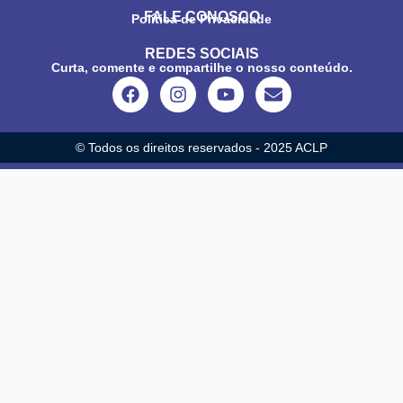
FALE CONOSCO
Política de Privacidade
REDES SOCIAIS
Curta, comente e compartilhe o nosso conteúdo.
© Todos os direitos reservados - 2025 ACLP