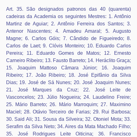
Art. 35. São designados patronos das 40 (quarenta)
cadeiras da Academia os seguintes Mestres: 1. Antônio
Martinz de Aguiar; 2. Antônio Ferreira dos Santos; 3.
Antenor Nascentes; 4. Amadeu Amaral; 5. Augusto
Magne; 6. Carlos Góis; 7. Cândido de Figueiredo; 8.
Carlos de Laet; 9. Clóvis Monteiro; 10. Eduardo Carlos
Pereira; 11. Eduardo Gomes de Matos; 12. Ernesto
Carneiro Ribeiro; 13. Fausto Barreto; 14. Heráclito Graça;
15. Joaquim Mattoso Câmara Júnior; 16. Joaquim
Ribeiro; 17. João Ribeiro; 18. José Epifânio da Silva
Dias; 19. José de Sá Nunes; 20. José Joaquim Nunes;
21. José Marques da Cruz; 22. José Leite de
Vasconcelos; 23. Júlio Nogueira; 24. Laudelino Freire;
25. Mário Barreto; 26. Mário Marroquim; 27. Maximino
Maciel; 28. Otávio Terceiro de Farias; 29. Rui Barbosa;
30. Said Ali; 31. Sousa da Silveira; 32. Otoniel Mota; 33.
Serafim da Silva Neto; 34. Aires da Mata Machado Filho;
35. José Rodrigues Leite Oiticina; 36. Francisco