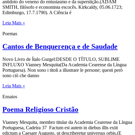
antídoto do veneno do entusiasmo e da superstição.(ADAM
SMITH, filósofo e economista escocês. Kirkcaldy, 05.06.1723;
Edimburgo, 17.7.1790). A Ciência é
Leia Mais »
Poemas
Cantos de Benquerença e de Saudade
Novo Livro de Ítalo Gurgel:DESDE O TÍTULO, SUBLIME
INFLUXO Vianney Mesquita(Da Academia Cearense da Língua
Portuguesa). Non sono i titoli a illustrare le persone; questi però
sono ciò che danno
Leia Mais »
Ensaios
Poema Religioso Cristão
Vianney Mesquita, membro titular da Academia Cearense da Língua
Portuguesa, Cadeira 37 Factum est autem in diebus illis exiit
edictum a Caesare Augusto, ut describeretur universus orbis.(E